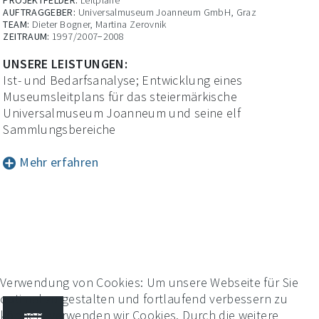
PROJEKTFELDER:
Leitpläne
AUFTRAGGEBER:
Universalmuseum Joanneum GmbH, Graz
TEAM:
Dieter Bogner, Martina Zerovnik
ZEITRAUM:
1997/2007−2008
UNSERE LEISTUNGEN:
Ist- und Bedarfsanalyse; Entwicklung eines
Museumsleitplans für das steiermärkische
Universalmuseum Joanneum und seine elf
Sammlungsbereiche
Mehr erfahren
Im Jahr 1997 hat bogner.cc mit einen Museumsleitplan
für das steiermärkische Universalmuseum Joanneum
ein inhaltliches Gesamtkonzept entwickelt, das alle
Sammlungen und Standorte aufeinander abstimmt und
damit das Joanneum als in sich stimmigen Kosmos
erschließbar macht. Ziel der Studie war es, die damals
Verwendung von Cookies: Um unsere Webseite für Sie
elf Häuser sowohl hinsichtlich ihrer Präsentation als
optimal zu gestalten und fortlaufend verbessern zu
auch ihrer Positionierung innerhalb des
können, verwenden wir Cookies. Durch die weitere